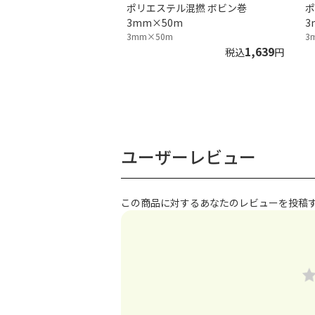
ポリエステル混撚 ボビン巻
ポ
3mm×50m
3
3mm×50m
3
1,639
税込
円
ユーザーレビュー
この商品に対するあなたのレビューを投稿