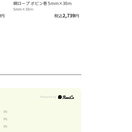
綿ロープ ボビン巻 5mm×30m
5mm×30ｍ
9
2,739
円
税込
円
(0)
(0)
(0)