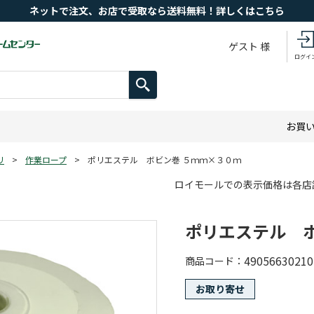
ネットで注文、お店で受取なら送料無料！詳しくはこちら
ゲスト 様
ログイ
お買
リ
>
作業ロープ
>
ポリエステル ボビン巻 ５ｍｍ×３０ｍ
ロイモールでの表示価格は各店
ポリエステル ボ
49056630210
商品コード
お取り寄せ