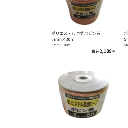
ポリエステル混撚 ボビン巻
ポ
6mm×30m
5
6mm×30m
5
2,189
税込
円