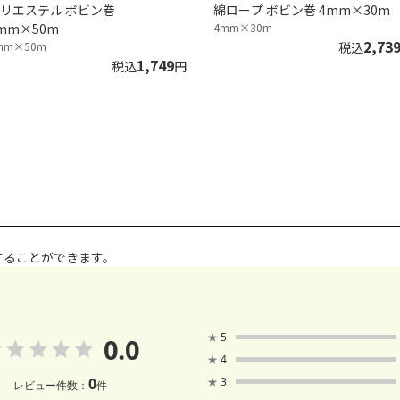
リエステル ボビン巻
綿ロープ ボビン巻 4mm×30m
mm×50m
4mm×30m
2,73
mm×50m
税込
1,749
税込
円
することができます。
★
5
0.0
★
4
0
★
3
レビュー件数：
件