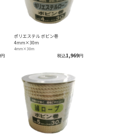
ポリエステル ボビン巻
4mm×30m
4mm×30m
9
1,969
円
税込
円