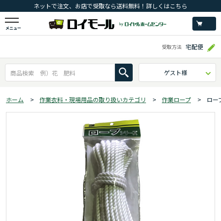
ネットで注文、お店で受取なら送料無料！詳しくはこちら
メニュー
宅配便
受取方法
ゲスト様
ホーム
>
作業衣料・現場用品の取り扱いカテゴリ
>
作業ロープ
>
ロー