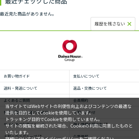
最近チェックした商品
最近見た商品がありません。
履歴を残さない
お買い物ガイド
支払いについて
送料・発送について
返品・交換について
よくあるご質問
会員規約
当サイトではWebサイトの利便性向上およびコンテンツの最適な
特定商取引法に基づく表示
お問い合わせ
提供を目的としてCookieを使用しています。
トラッキング目的でCookieを使用していません。
サイトのご利用について
個人情報保護方針
サイトの閲覧を継続された場合、Cookieの利用に同意したものと
いたします。
大和ハウスグループ
企業情報
詳細については
プライバシーポリシー
をご確認ください。