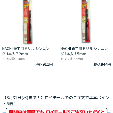
NACHI 鉄工用ドリル シンニン
NACHI 鉄工用ドリル シンニン
グ 1本入 7.2mm
グ 1本入 7.5mm
ドリル径:7.2mm
ドリル径:7.5mm
911
944
税込
円
税込
円
【8月31日(水)まで！】ロイモールでのご注文で基本ポイン
ト5倍！