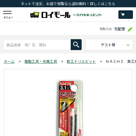
ネットで注文、お店で受取なら送料無料！詳しくはこちら
メニュー
宅配便
受取方法
ゲスト様
ホーム
>
電動工具・先端工具
>
鉄工ドリルビット
>
ＮＡＣＨＩ 鉄工