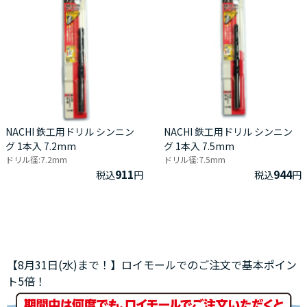
NACHI 鉄工用ドリル シンニン
NACHI 鉄工用ドリル シンニン
グ 1本入 7.2mm
グ 1本入 7.5mm
ドリル径:7.2mm
ドリル径:7.5mm
911
944
税込
円
税込
円
【8月31日(水)まで！】ロイモールでのご注文で基本ポイン
ト5倍！