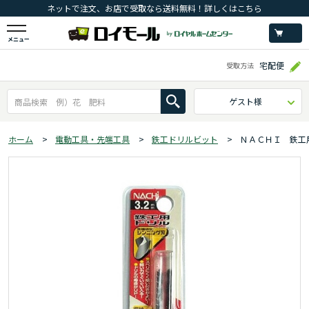
ネットで注文、お店で受取なら送料無料！詳しくはこちら
メニュー
宅配便
受取方法
ゲスト様
ホーム
>
電動工具・先端工具
>
鉄工ドリルビット
>
ＮＡＣＨＩ 鉄工