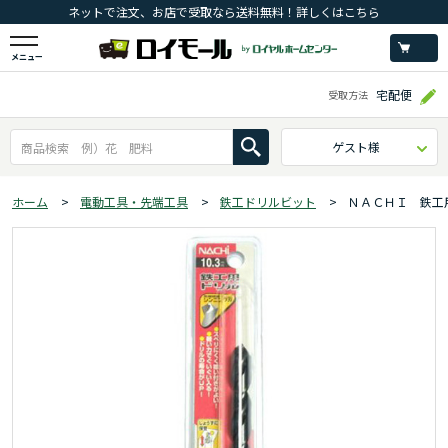
ネットで注文、お店で受取なら送料無料！詳しくはこちら
メニュー
宅配便
受取方法
ゲスト様
ホーム
>
電動工具・先端工具
>
鉄工ドリルビット
>
ＮＡＣＨＩ 鉄工