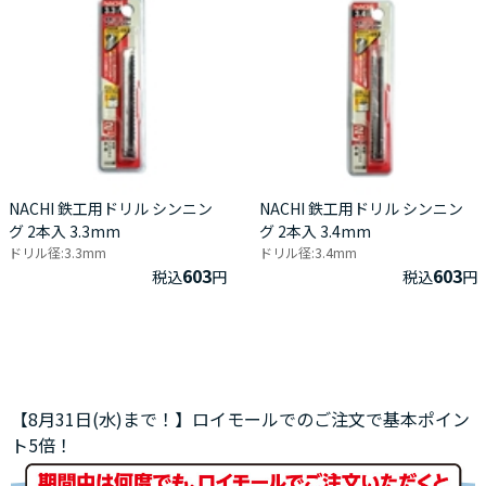
NACHI 鉄工用ドリル シンニン
NACHI 鉄工用ドリル シンニン
グ 2本入 3.3mm
グ 2本入 3.4mm
ドリル径:3.3mm
ドリル径:3.4mm
603
603
税込
円
税込
円
【8月31日(水)まで！】ロイモールでのご注文で基本ポイン
ト5倍！