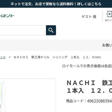
ネットで注文、お店で受取なら送料無料！詳しくはこちら
ゲスト 様
ログイ
お買
ット
>
ＮＡＣＨＩ 鉄工用ドリル シンニング １本入 １２．０ｍｍ
ロイモールでの表示価格は各店
ＮＡＣＨＩ 鉄
１本入 １２．
49623086594
商品コード