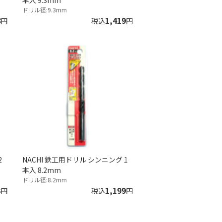
本入 9.3mm
ドリル径:9.3mm
8
1,419
円
税込
円
2
NACHI 鉄工用ドリル シンニング 1
本入 8.2mm
ドリル径:8.2mm
3
1,199
円
税込
円