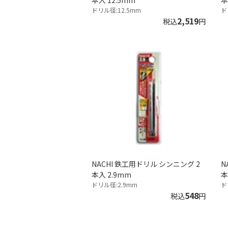
本入 12.5mm
本
ドリル径:12.5mm
ド
2,519
税込
円
NACHI 鉄工用ドリル シンニング 2
N
本入 2.9mm
本
ドリル径:2.9mm
ド
548
税込
円