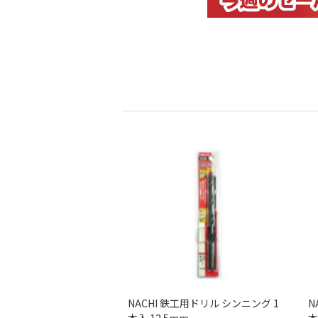
NACHI 鉄工用ドリル シンニング 1
N