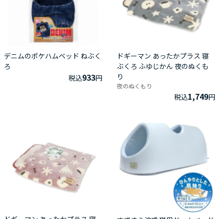
デニムのポケハムベッド ねぶく
ドギーマン あったかプラス 寝
ろ
ぶくろ ふゆじかん 夜のぬくも
933
り
税込
円
夜のぬくもり
1,749
税込
円