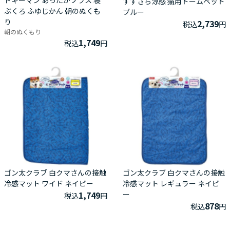
ドギーマン あったかプラス 寝
すずさら涼感 猫用ドームベッド
ぶくろ ふゆじかん 朝のぬくも
ブルー
り
2,739
税込
円
朝のぬくもり
1,749
税込
円
ゴン太クラブ 白クマさんの接触
ゴン太クラブ 白クマさんの接触
冷感マット ワイド ネイビー
冷感マット レギュラー ネイビ
1,749
ー
税込
円
878
税込
円