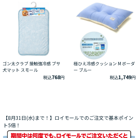
ゴン太クラブ 接触強冷感 ブサ
極ひえ冷感クッション M ボーダ
犬マット スモール
ー ブルー
768
1,749
税込
円
税込
円
【8月31日(水)まで！】ロイモールでのご注文で基本ポイン
ト5倍！