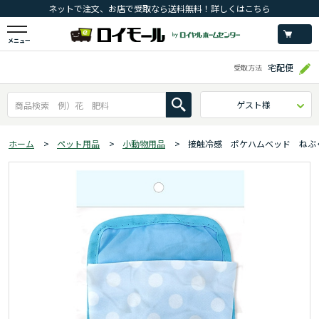
ネットで注文、お店で受取なら送料無料！詳しくはこちら
メニュー
宅配便
受取方法
ゲスト様
ホーム
>
ペット用品
>
小動物用品
>
接触冷感 ポケハムベッド ねぶ