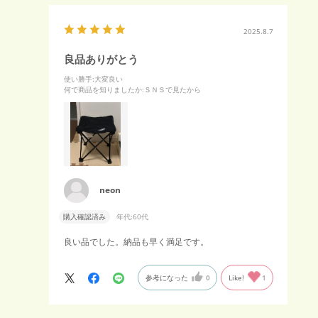
2025.8.7
良品ありがとう
使い勝手
:大変良い
何で商品を知りましたか
:ＳＮＳで見たから
neon
購入確認済み
年代:
60代
良い品でした。納品も早く満足です。
参考になった
0
Like!
1