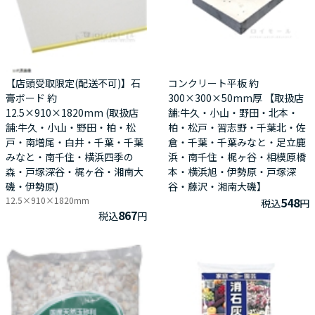
【店頭受取限定(配送不可)】石
コンクリート平板 約
膏ボード 約
300×300×50mm厚 【取扱店
12.5×910×1820mm (取扱店
舗:牛久・小山・野田・北本・
舗:牛久・小山・野田・柏・松
柏・松戸・習志野・千葉北・佐
戸・南増尾・白井・千葉・千葉
倉・千葉・千葉みなと・足立鹿
みなと・南千住・横浜四季の
浜・南千住・梶ヶ谷・相模原橋
森・戸塚深谷・梶ヶ谷・湘南大
本・横浜旭・伊勢原・戸塚深
磯・伊勢原)
谷・藤沢・湘南大磯】
12.5×910×1820mm
548
税込
円
867
税込
円