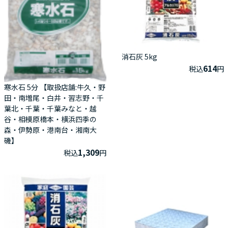
消石灰 5kg
614
税込
円
寒水石 5分 【取扱店舗:牛久・野
田・南増尾・白井・習志野・千
葉北・千葉・千葉みなと・越
谷・相模原橋本・横浜四季の
森・伊勢原・港南台・湘南大
磯】
1,309
税込
円