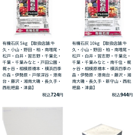
有機石灰 5kg 【取扱店舗:牛
有機石灰 10kg 【取扱店舗:牛
久・小山・野田・柏・南増尾・
久・小山・野田・柏・南増尾・
松戸・白井・習志野・千葉北・
松戸・白井・習志野・千葉北・
千葉・千葉みなと・戸田公園・
千葉・千葉みなと・南千住・梶
梶ヶ谷・相模原橋本・横浜四季
ヶ谷・相模原橋本・横浜四季の
の森・伊勢原・戸塚深谷・港南
森・伊勢原・港南台・藤沢・湘
台・藤沢・湘南大磯・長久手・
南大磯・長久手・新守山・西枇
西枇杷島・津島】
杷島・津島】
724
944
税込
円
税込
円