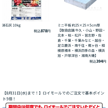
消石灰 10kg
ミニ平板 約25×25×5cm厚
878
【取扱店舗:牛久・小山・野田・
税込
円
北本・柏・松戸・習志野・佐
倉・千葉・千葉みなと・越谷・
足立鹿浜・南千住・梶ヶ谷・相
模原橋本・横浜四季の森・横浜
旭・戸塚深谷・湘南大磯】
394
税込
円
【8月31日(水)まで！】ロイモールでのご注文で基本ポイン
ト5倍！