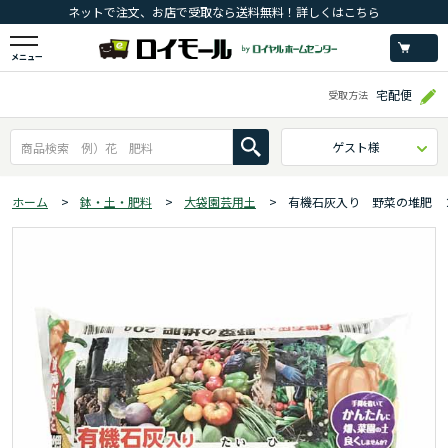
ネットで注文、お店で受取なら送料無料！詳しくはこちら
メニュー
宅配便
受取方法
ゲスト様
ホーム
>
鉢・土・肥料
>
大袋園芸用土
>
有機石灰入り 野菜の堆肥 