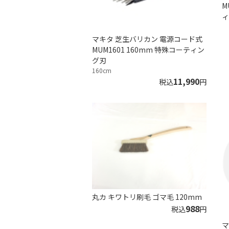
M
ィ
マキタ 芝生バリカン 電源コード式
MUM1601 160mm 特殊コーティン
グ刃
160cm
11,990
税込
円
丸カ キワトリ刷毛 ゴマ毛 120mm
988
税込
円
マ