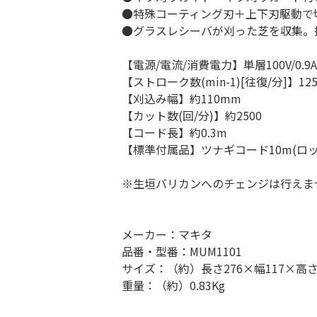
●特殊コーティング刃＋上下刃駆動で
●グラスレシーバが刈った芝を収集。
【電源/電流/消費電力】単層100V/0.9A
【ストローク数(min-1)[往復/分]】125
【刈込み幅】約110mm
【カット数(回/分)】約2500
【コード長】約0.3m
【標準付属品】ツナギコード10m(ロ
※生垣バリカンへのチェンジは行えま
メーカー：マキタ
品番・型番：MUM1101
サイズ：（約）長さ276×幅117×高さ
重量：（約）0.83Kg