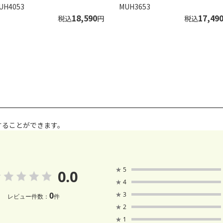
UH4053
MUH3653
18,590
17,49
税込
円
税込
することができます。
★
5
0.0
★
4
0
★
3
レビュー件数：
件
★
2
★
1