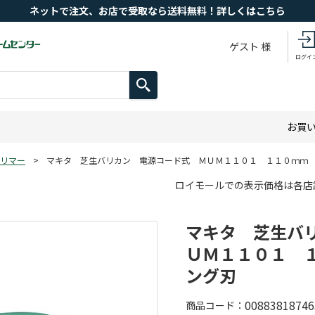
ネットで注文、お店で受取なら送料無料！詳しくはこちら
ゲスト 様
ログイ
お買
リマー
>
マキタ 芝生バリカン 電源コード式 ＭＵＭ１１０１ １１０ｍｍ
ロイモールでの表示価格は各店
マキタ 芝生バ
ＵＭ１１０１ 
ング刃
00883818746
商品コード