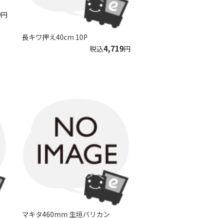
0
円
長キワ押え40cm 10P
4,719
税込
円
マキタ460mm 生垣バリカン