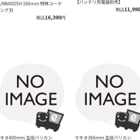
【バッテリ充電器別売】
UM600DSH 160mm 特殊コーテ
11,99
税込
ング刃
16,390
税込
円
キタ400mm 生垣バリカン
マキタ360mm 生垣バリカン