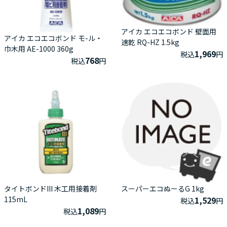
アイカ エコエコボンド 壁面用
アイカ エコエコボンド モ-ル・
速乾 RQ-HZ 1.5kg
巾木用 AE-1000 360g
1,969
税込
円
768
税込
円
タイトボンドIII 木工用接着剤
スーパーエコぬーるG 1kg
115mL
1,529
税込
円
1,089
税込
円