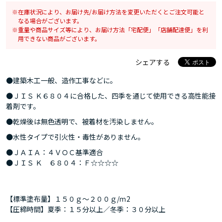
在庫状況により、お届け先/お届け方法を変更いただくとご注文可能と
なる場合がございます。
重量や商品サイズ等により、お届け方法「宅配便」「店舗配達便」を利
用できない商品がございます。
シェアする
●建築木工一般、造作工事などに。
●ＪＩＳ Ｋ６８０４に合格した、四季を通じて使用できる高性能接
着剤です。
●乾燥後は無色透明で、被着材を汚染しません。
●水性タイプで引火性・毒性がありません。
●ＪＡＩＡ：４ＶＯＣ基準適合
●ＪＩＳ Ｋ ６８０４：Ｆ☆☆☆☆
【標準塗布量】１５０ｇ～２００ｇ/ｍ2
【圧締時間】夏季：１５分以上／冬季：３０分以上