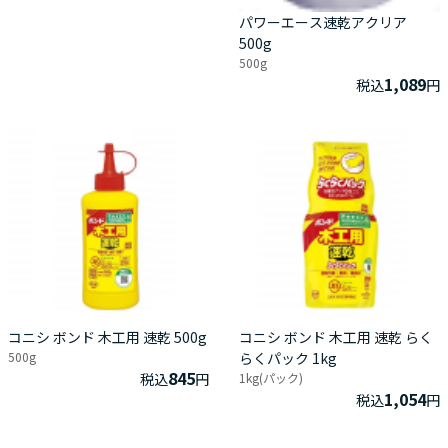
パワーエース速乾アクリア
500g
500g
1,089
税込
円
コニシ ボンド 木工用 速乾 500g
コニシ ボンド 木工用 速乾 らく
500g
らくパック 1kg
845
税込
円
1kg(パック)
1,054
税込
円