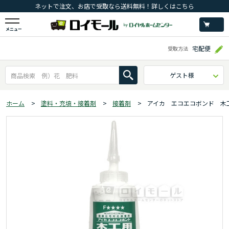
ネットで注文、お店で受取なら送料無料！詳しくはこちら
メニュー
宅配便
受取方法
ゲスト様
ホーム
>
塗料・充填・接着剤
>
接着剤
>
アイカ エコエコボンド 木