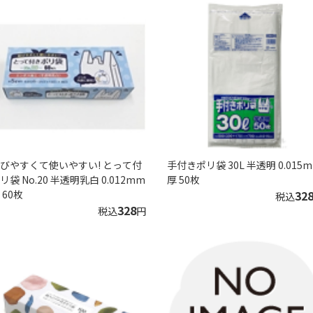
びやすくて使いやすい! とって付
手付きポリ袋 30L 半透明 0.015
リ袋 No.20 半透明乳白 0.012mm
厚 50枚
 60枚
32
税込
328
税込
円