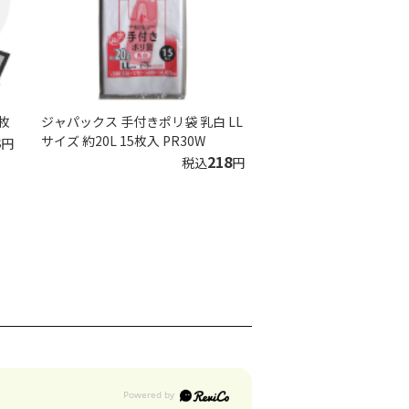
枚
ジャパックス 手付きポリ袋 乳白 LL
3
サイズ 約20L 15枚入 PR30W
円
218
税込
円