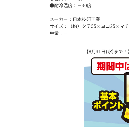
●耐冷温度：－30度
メーカー：日本技研工業
サイズ：（約）タテ55×ヨコ25×マチ2
重量：－
【8月31日(水)ま