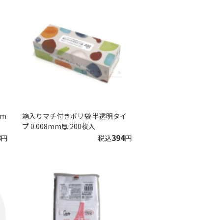
mm
箱入りマチ付きポリ袋 半透明タイ
プ 0.008mm厚 200枚入
8
394
円
税込
円