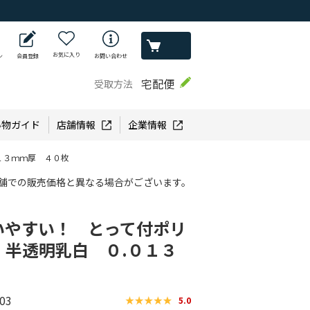
お気に入り
ン
会員登録
お問い合わせ
宅配便
受取方法
い物ガイド
店舗情報
企業情報
１３ｍｍ厚 ４０枚
舗での販売価格と異なる場合がございます。
いやすい！ とって付ポリ
 半透明乳白 ０.０１３
03
5.0