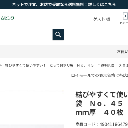
ネットで注文、お店で受取なら送料無料！詳しくはこちら
ゲスト 様
ログイ
お買
>
結びやすくて使いやすい！ とって付ポリ袋 Ｎｏ．４５ 半透明乳白 ０.０
ロイモールでの表示価格は各店
結びやすくて使
袋 Ｎｏ．４５
ｍｍ厚 ４０枚
49041186479
商品コード