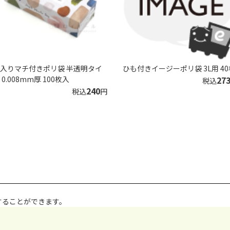
入りマチ付きポリ袋 半透明タイ
ひも付きイージーポリ袋 3L用 40
 0.008mm厚 100枚入
27
税込
240
税込
円
することができます。