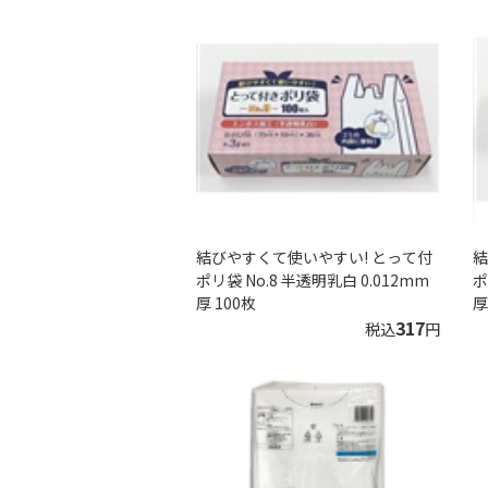
結びやすくて使いやすい! とって付
結
ポリ袋 No.8 半透明乳白 0.012mm
ポ
厚 100枚
厚
317
税込
円