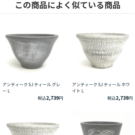
この商品によく似ている商品
アンティーク SJ ティール グレ
アンティーク SJ ティール ホワ
ー L
イト L
2,739
2,739
税込
円
税込
円