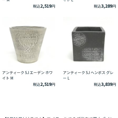
2,519
3,289
税込
円
税込
円
アンティーク SJ エーデン ホワ
アンティーク SJ ヘンボス グレ
イト M
ー L
2,519
3,839
税込
円
税込
円