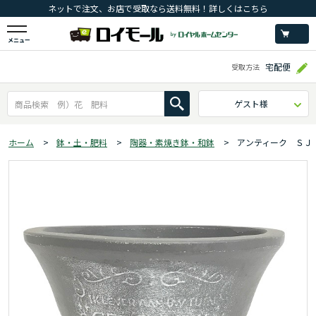
ネットで注文、お店で受取なら送料無料！詳しくはこちら
メニュー
宅配便
受取方法
ゲスト様
ホーム
>
鉢・土・肥料
>
陶器・素焼き鉢・和鉢
>
アンティーク ＳＪ