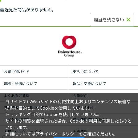
最近見た商品がありません。
履歴を残さない
お買い物ガイド
支払いについて
送料・発送について
返品・交換について
よくあるご質問
会員規約
当サイトではWebサイトの利便性向上およびコンテンツの最適な
特定商取引法に基づく表示
お問い合わせ
提供を目的としてCookieを使用しています。
トラッキング目的でCookieを使用していません。
サイトのご利用について
個人情報保護方針
サイトの閲覧を継続された場合、Cookieの利用に同意したものと
いたします。
大和ハウスグループ
企業情報
詳細については
プライバシーポリシー
をご確認ください。