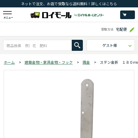
ネットで注文、お店で受取なら送料無料！詳しくはこちら
メニュー
宅配便
受取方法
ゲスト様
ホーム
>
建築金物・家具金物・フック
>
隅金
>
ステン金折 １８０ｍ