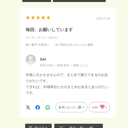
2023.7.26
毎回、お願いしています
サイズ：サイズ：24mm
使い勝手
:大変良い
何で商品を知りましたか
:価格
DAI
年代:
30代
性別:
女性
体型:
ふつう
作業に欠かせませんので、まとめて購入できるのがあ
りがたいです。
できれば、30個単位とかのまとめがあるとありがたい
です。
参考になった
0
Like!
0
絞り込み
表示：新しい順