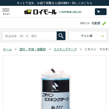
ネットで注文、お店で受取なら送料無料！詳しくはこちら
メニュー
宅配便
受取方法
ゲスト様
ホーム
>
塗料・充填・接着剤
>
マスキングテープ
>
ニチバン マスキ