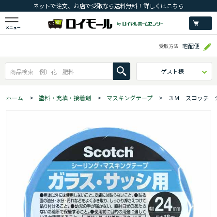
ネットで注文、お店で受取なら送料無料！詳しくはこちら
メニュー
宅配便
受取方法
ゲスト様
ホーム
>
塗料・充填・接着剤
>
マスキングテープ
>
３Ｍ スコッチ 