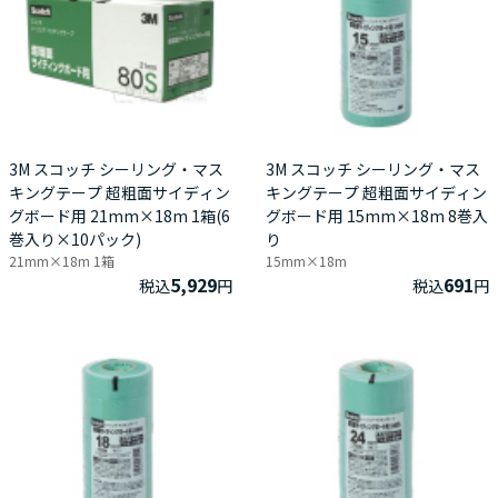
3M スコッチ シーリング・マス
3M スコッチ シーリング・マス
キングテープ 超粗面サイディン
キングテープ 超粗面サイディン
グボード用 21mm×18m 1箱(6
グボード用 15mm×18m 8巻入
巻入り×10パック)
り
21mm×18m 1箱
15mm×18m
5,929
691
税込
円
税込
円