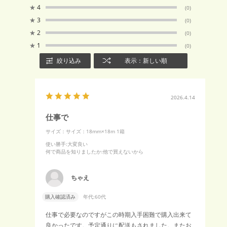
★
4
(0)
★
3
(0)
★
2
(0)
★
1
(0)
絞り込み
表示：新しい順
2026.4.14
仕事で
サイズ：サイズ：18mm×18m 1箱
使い勝手
:大変良い
何で商品を知りましたか
:他で買えないから
ちゃえ
購入確認済み
年代:
60代
仕事で必要なのですがこの時期入手困難で購入出来て
良かったです。予定通りに配送もされました。またお