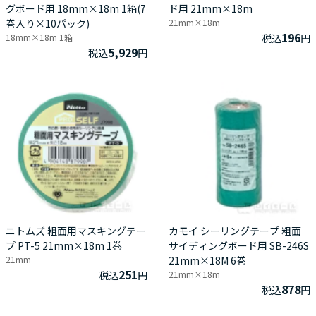
グボード用 18mm×18m 1箱(7
ド用 21mm×18m
巻入り×10パック)
21mm×18m
196
18mm×18m 1箱
税込
円
5,929
税込
円
ニトムズ 粗面用マスキングテー
カモイ シーリングテープ 粗面
プ PT-5 21mm×18m 1巻
サイディングボード用 SB-246S
21mm
21mm×18M 6巻
251
税込
円
21mm×18m
878
税込
円