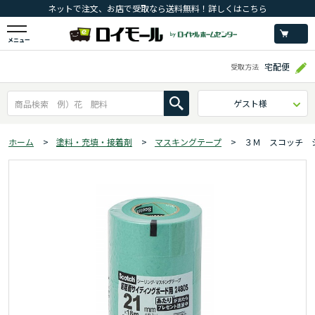
ネットで注文、お店で受取なら送料無料！詳しくはこちら
メニュー
宅配便
受取方法
ゲスト様
ホーム
>
塗料・充填・接着剤
>
マスキングテープ
>
３Ｍ スコッチ 