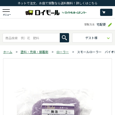
ネットで注文、お店で受取なら送料無料！詳しくはこちら
メニュー
宅配便
受取方法
ゲスト様
ホーム
>
塗料・充填・接着剤
>
ローラー
>
スモールローラー バイオ