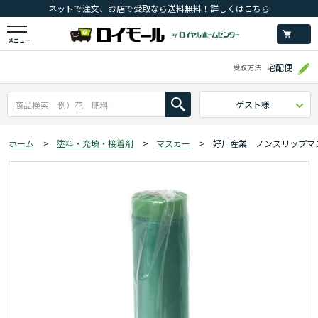
ネットで注文、お店で受取なら送料無料！詳しくはこちら
メニュー
宅配便
受取方法
ゲスト様
ホーム
>
塗料・充填・接着剤
>
マスカー
>
好川産業 ノンスリップマ