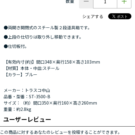
数量
シェアする
●両開き開閉式のスチール製２段道具箱です。
●上段の仕切りは取り外し移動できます。
●仕切板付。
【有効内寸(約)】間口348×奥行158×高さ103mm
【材質】本体・中皿:スチール
【カラー】ブルー
メーカー：トラスコ中山
品番・型番：ST-3500-B
サイズ：（約）間口350×奥行160×高さ260mm
重量：約2.8kg
ユーザーレビュー
この商品に対するあなたのレビューを投稿することができます。