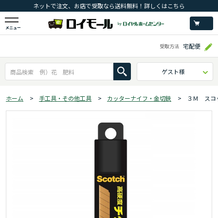
ネットで注文、お店で受取なら送料無料！詳しくはこちら
メニュー
宅配便
受取方法
ゲスト様
ホーム
>
手工具・その他工具
>
カッターナイフ・金切鋏
>
３Ｍ スコ