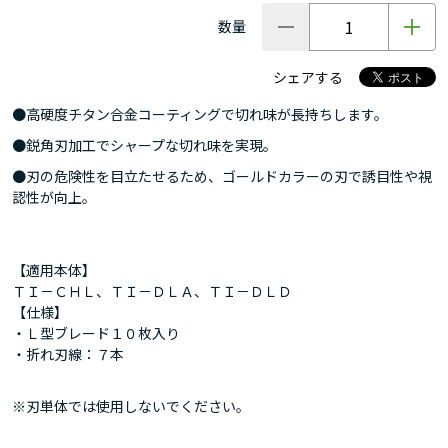
数量
シェアする
●高硬度チタン合金コーティングで切れ味が長持ちします。
●鋭角刃加工でシャープな切れ味を実現。
●刃の危険性を目立たせるため、ゴールドカラーの刃で誘目性や視
認性が向上。
【適用本体】
ＴＩ－ＣＨＬ、ＴＩ－ＤＬＡ、ＴＩ－ＤＬＤ
【仕様】
・Ｌ型ブレード１０枚入り
・折れ刃線：７本
※刃単体では使用しないでください。