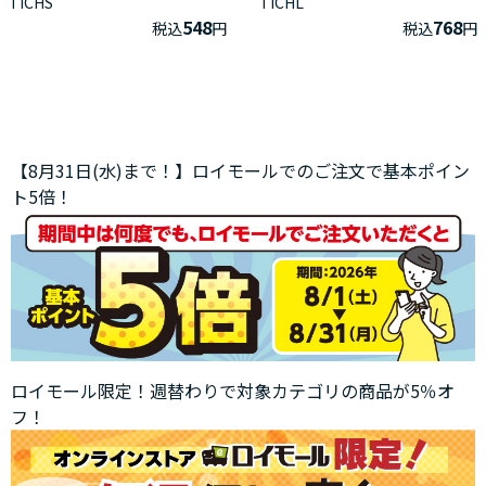
TICHS
TICHL
548
768
税込
円
税込
円
【8月31日(水)まで！】ロイモールでのご注文で基本ポイン
ト5倍！
ロイモール限定！週替わりで対象カテゴリの商品が5％オ
フ！