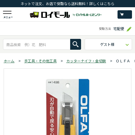
ネットで注文、お店で受取なら送料無料！詳しくはこちら
メニュー
宅配便
受取方法
ゲスト様
ホーム
>
手工具・その他工具
>
カッターナイフ・金切鋏
>
ＯＬＦＡ 