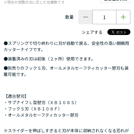
※現在の受取方法に応じた在庫数です
数量
シェアする
●スプリングで切り終わりに刃が自動で戻る、安全性の高い開梱用
カッターナイフです。
●装着済みの刃は前後（２ヶ所）使用できます。
●別売りのフックＳ刃、オールメタルセーフティカッター替刃も装
着可能です。
【適合替刃】
・サブナイフＬ型替刃（ＸＢ１０８Ｓ）
・フックＳ刃（ＸＢ１０８Ｆ）
・オールメタルセーフティカッター替刃
※スライダーを伸ばしすぎると刃が本体に収納されなくなる恐れが