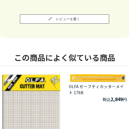
レビューを書く
この商品によく似ている商品
OLFA セーフティカッターメイ
ト 176B
2,849
税込
円