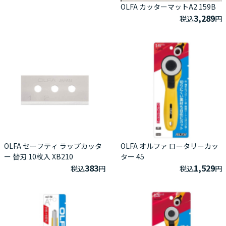
OLFA カッターマットA2 159B
3,289
税込
円
OLFA セーフティ ラップカッタ
OLFA オルファ ロータリーカッ
ー 替刃 10枚入 XB210
ター 45
383
1,529
税込
円
税込
円