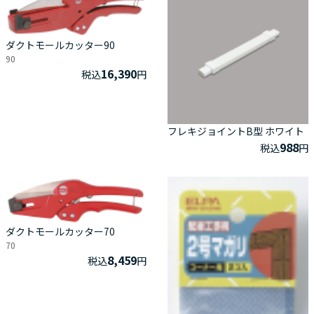
ダクトモールカッター90
90
16,390
税込
円
フレキジョイントB型 ホワイト
988
税込
円
ダクトモールカッター70
70
8,459
税込
円