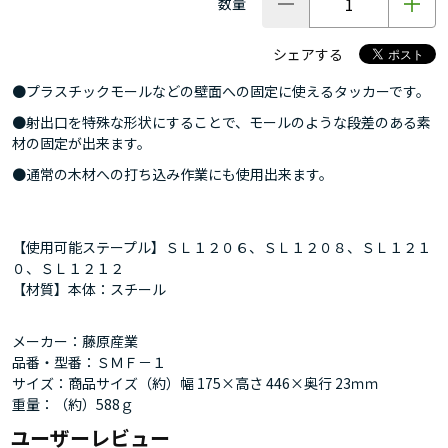
数量
シェアする
●プラスチックモールなどの壁面への固定に使えるタッカーです。
●射出口を特殊な形状にすることで、モールのような段差のある素
材の固定が出来ます。
●通常の木材への打ち込み作業にも使用出来ます。
【使用可能ステープル】ＳＬ１２０６、ＳＬ１２０８、ＳＬ１２１
０、ＳＬ１２１２
【材質】本体：スチール
メーカー：藤原産業
品番・型番：ＳＭＦ－１
サイズ：商品サイズ（約）幅 175×高さ 446×奥行 23ｍｍ
重量：（約）588ｇ
ユーザーレビュー