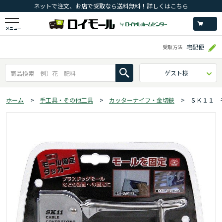
ネットで注文、お店で受取なら送料無料！詳しくはこちら
メニュー
宅配便
受取方法
ゲスト様
ホーム
>
手工具・その他工具
>
カッターナイフ・金切鋏
>
ＳＫ１１ 