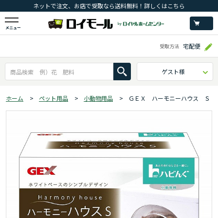
ネットで注文、お店で受取なら送料無料！詳しくはこちら
メニュー
宅配便
受取方法
ゲスト様
ホーム
>
ペット用品
>
小動物用品
>
ＧＥＸ ハーモニーハウス Ｓ