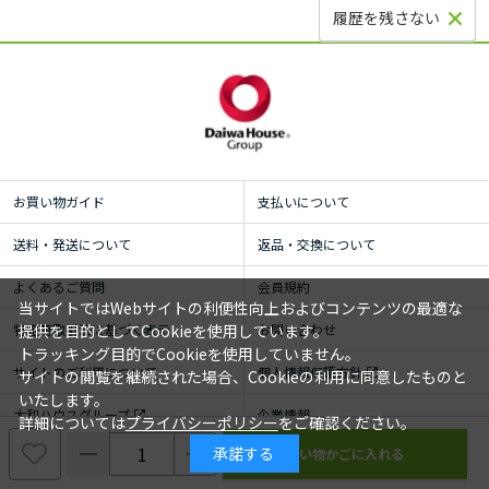
履歴を残さない
お買い物ガイド
支払いについて
送料・発送について
返品・交換について
よくあるご質問
会員規約
当サイトではWebサイトの利便性向上およびコンテンツの最適な
特定商取引法に基づく表示
お問い合わせ
提供を目的としてCookieを使用しています。
トラッキング目的でCookieを使用していません。
サイトのご利用について
個人情報保護方針
サイトの閲覧を継続された場合、Cookieの利用に同意したものと
いたします。
大和ハウスグループ
企業情報
詳細については
プライバシーポリシー
をご確認ください。
承諾する
© ROYAL HOMECENTER Co.,Ltd. ALL RIGHTS RESERVED.