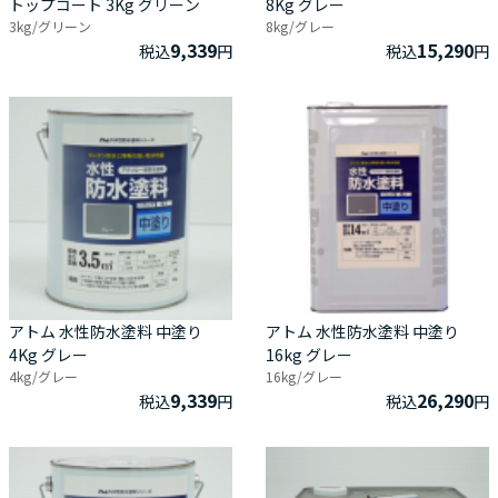
トップコート 3Kg グリーン
8Kg グレー
3kg/グリーン
8kg/グレー
9,339
15,290
税込
円
税込
円
アトム 水性防水塗料 中塗り
アトム 水性防水塗料 中塗り
4Kg グレー
16kg グレー
4kg/グレー
16kg/グレー
9,339
26,290
税込
円
税込
円