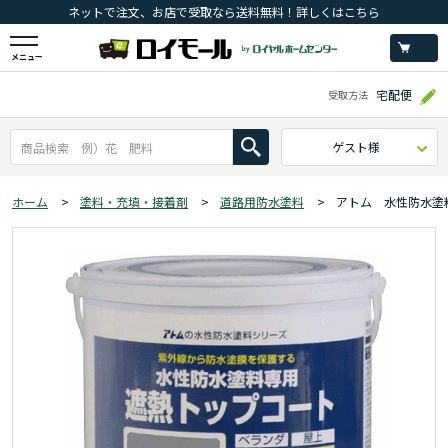
ネットで注文、お店で受取なら送料無料！詳しくはこちら
メニュー
宅配便
受取方法
ゲスト様
ホーム
>
塗料・充填・接着剤
>
道路用防水塗料
>
アトム 水性防水塗