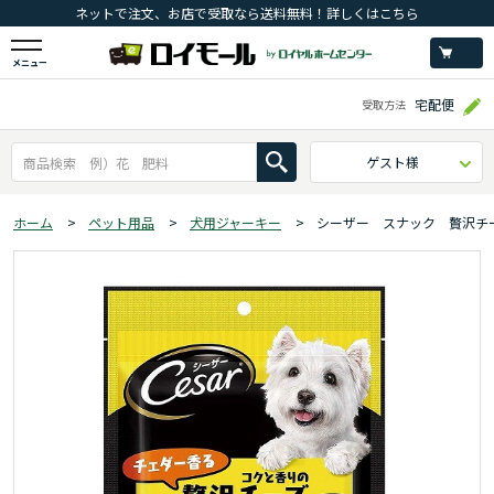
ネットで注文、お店で受取なら送料無料！詳しくはこちら
メニュー
宅配便
受取方法
ゲスト様
ホーム
>
ペット用品
>
犬用ジャーキー
>
シーザー スナック 贅沢チ