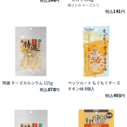
税込
円
絹ささみ チーズ入り
141
税込
円
特選 チーズカルシウム 115g
ペッツルート もぐもぐチーズ
878
チキン味 8個入
税込
円
493
税込
円