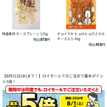
特選素材 チーズプレーン 115g
チョイでか ヒョロヒョロささみ
878
チーズ入り 60g
税込
円
416
税込
円
【8月31日(水)まで！】ロイモールでのご注文で基本ポイン
ト5倍！