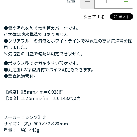
数量
シェアする
●傷や汚れを防ぐ気泡管カバー付です。
※本体は防水構造ではありません。
●クリアブルーの溶液とホワイトラインで視認性の高い気泡管を採
用しました。
※気泡管の目盛で勾配は測定できません。
●ボックス型でケガキやすい形状です。
●測定面はV字型溝付でパイプ測定もできます。
●垂直気泡管付。
【感度】0.5mm／m＝0.0286°
【精度】±2.5mm／m＝±0.1432°以内
メーカー：シンワ測定
サイズ：（約）900×52×20mm
重量：（約）445g