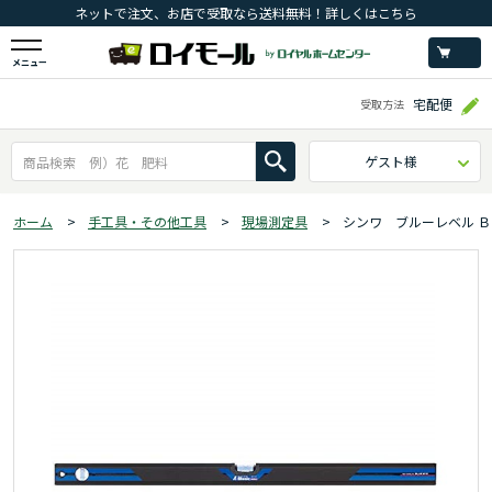
ネットで注文、お店で受取なら送料無料！詳しくはこちら
メニュー
宅配便
受取方法
ゲスト様
ホーム
>
手工具・その他工具
>
現場測定具
>
シンワ ブルーレベル 