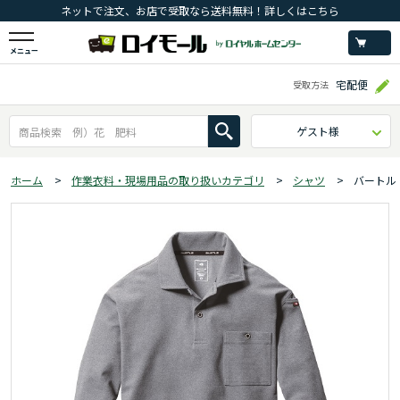
ネットで注文、お店で受取なら送料無料！詳しくはこちら
メニュー
宅配便
受取方法
ゲスト様
ホーム
>
作業衣料・現場用品の取り扱いカテゴリ
>
シャツ
>
バートル