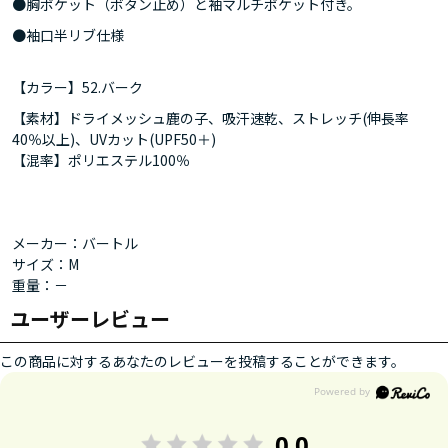
●胸ポケット（ボタン止め）と袖マルチポケット付き。
●袖口半リブ仕様
【カラー】52.バーク
【素材】ドライメッシュ鹿の子、吸汗速乾、ストレッチ(伸長率
40％以上)、UVカット(UPF50＋)
【混率】ポリエステル100％
メーカー：バートル
サイズ：M
重量：－
ユーザーレビュー
この商品に対するあなたのレビューを投稿することができます。
0.0