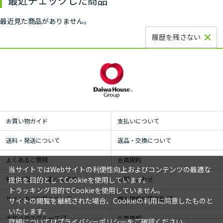
最近チェックした商品
最近見た商品がありません。
履歴を残さない
お買い物ガイド
支払いについて
送料・発送について
返品・交換について
よくあるご質問
会員規約
当サイトではWebサイトの利便性向上およびコンテンツの最適な
特定商取引法に基づく表示
お問い合わせ
提供を目的としてCookieを使用しています。
トラッキング目的でCookieを使用していません。
サイトのご利用について
個人情報保護方針
サイトの閲覧を継続された場合、Cookieの利用に同意したものと
いたします。
大和ハウスグループ
企業情報
詳細については
プライバシーポリシー
をご確認ください。