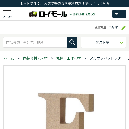
ネットで注文、お店で受取なら送料無料！詳しくはこちら
メニュー
宅配便
受取方法
ゲスト様
ホーム
>
内装資材・木材
>
丸棒・工作木材
>
アルファベットレター 