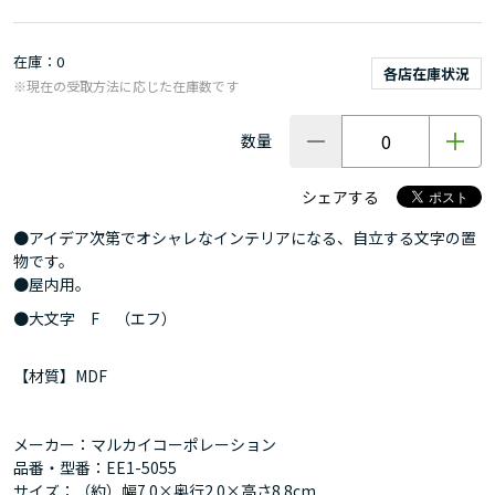
在庫
0
各店在庫状況
※現在の受取方法に応じた在庫数です
数量
シェアする
●アイデア次第でオシャレなインテリアになる、自立する文字の置
物です。
●屋内用。
●大文字 F （エフ）
【材質】MDF
メーカー：マルカイコーポレーション
品番・型番：EE1-5055
サイズ：（約）幅7.0×奥行2.0×高さ8.8cm