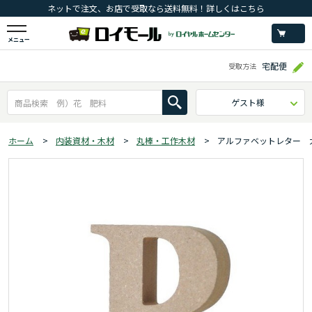
ネットで注文、お店で受取なら送料無料！詳しくはこちら
メニュー
宅配便
受取方法
ゲスト様
ホーム
>
内装資材・木材
>
丸棒・工作木材
>
アルファベットレター 