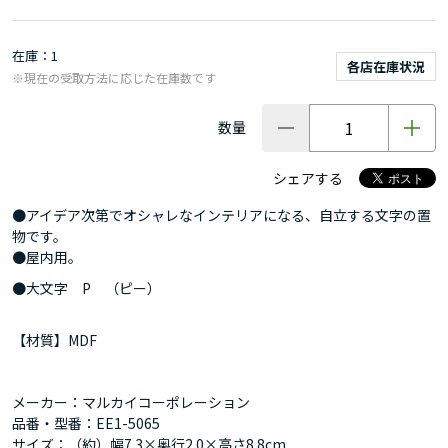
在庫
1
各店在庫状況
※現在の受取方法に応じた在庫数です
数量
シェアする
●アイデア次第でオシャレなインテリアになる、自立する文字の置
物です。
●屋内用。
●大文字 P （ピー）
【材質】MDF
メーカー：マルカイコーポレーション
品番・型番：EE1-5065
サイズ：（約）幅7.3×奥行2.0×高さ8.8cm