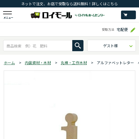
ネットで注文、お店で受取なら送料無料！詳しくはこちら
メニュー
宅配便
受取方法
ゲスト様
ホーム
>
内装資材・木材
>
丸棒・工作木材
>
アルファベットレター 