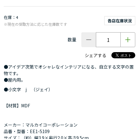
在庫
4
各店在庫状況
※現在の受取方法に応じた在庫数です
数量
シェアする
●アイデア次第でオシャレなインテリアになる、自立する文字の置
物です。
●屋内用。
●小文字 j （ジェイ）
【材質】MDF
メーカー：マルカイコーポレーション
品番・型番：EE1-5109
サイズ：（約）幅3.9×奥行2.0×高さ9.5cm