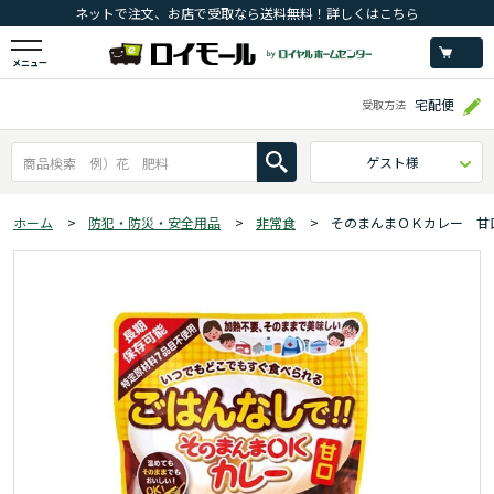
ネットで注文、お店で受取なら送料無料！詳しくはこちら
メニュー
宅配便
受取方法
ゲスト様
ホーム
>
防犯・防災・安全用品
>
非常食
>
そのまんまＯＫカレー 甘