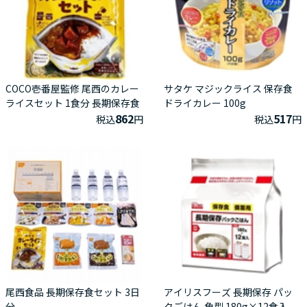
COCO壱番屋監修 尾西のカレー
サタケ マジックライス 保存食
ライスセット 1食分 長期保存食
ドライカレー 100g
862
517
税込
円
税込
円
尾西食品 長期保存食セット 3日
アイリスフーズ 長期保存 パッ
分
クごはん 角型 180g×12食入