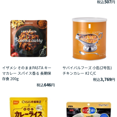
507
税込
円
イザメシ そのままPASTA キー
サバイバルフーズ 小缶(2号缶)
マカレー スパイス香る 長期保
チキンカレー #2 C/C
存食 200g
3,769
税込
円
646
税込
円