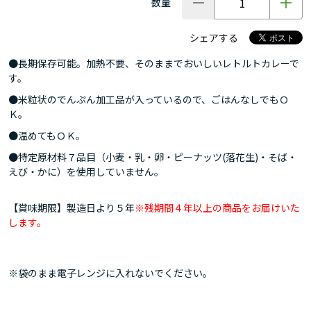
数量
シェアする
●長期保存可能。加熱不要、そのままでおいしいレトルトカレーで
す。
●米粒状のでんぷん加工品が入っているので、ごはんなしでもＯ
Ｋ。
●温めてもＯＫ。
●特定原材料７品目（小麦・乳・卵・ピーナッツ(落花生)・そば・
えび・かに）を使用していません。
【賞味期限】製造日より５年
※残期間４年以上の商品をお届けいた
します。
※袋のまま電子レンジに入れないでください。