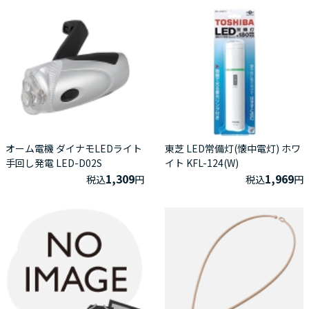
オーム電機 ダイナモLEDライト
東芝 LED常備灯(懐中電灯) ホワ
手回し発電 LED-D02S
イト KFL-124(W)
1,309
1,969
税込
円
税込
円