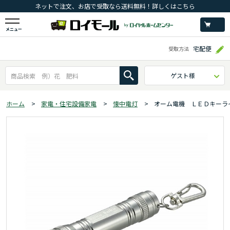
ネットで注文、お店で受取なら送料無料！詳しくはこちら
メニュー
宅配便
受取方法
ゲスト様
ホーム
>
家電・住宅設備家電
>
懐中電灯
>
オーム電機 ＬＥＤキーライト