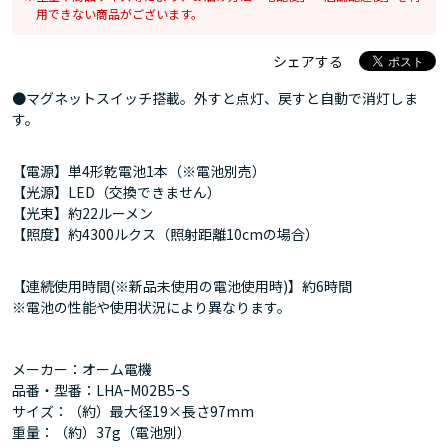
用できない商品がございます。
シェアする
●マグネットスイッチ搭載。外すと点灯、戻すと自動で消灯しま
す。
【電源】単4形乾電池1本（※電池別売）
【光源】LED（交換できません）
【光束】約22ルーメン
【照度】約4300ルクス（照射距離10cmの場合）
【連続使用時間(※新品未使用の電池使用時)】約6時間
※電池の性能や使用状況により異なります。
メーカー：オーム電機
品番・型番：LHAｰM02B5ｰS
サイズ：（約）最大径19×長さ97mm
重量：（約）37g（電池別）