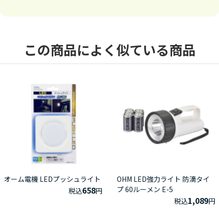
この商品によく似ている商品
オーム電機 LEDプッシュライト
OHM LED強力ライト 防滴タイ
658
プ 60ルーメン E-5
税込
円
1,089
税込
円