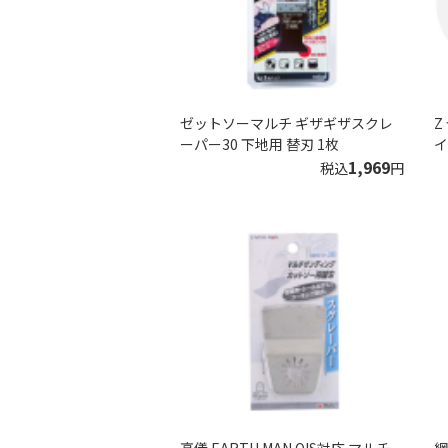
ゼットソーマルチ ギザギザスクレ
Z
ーパー30 下地用 替刃 1枚
イ
1,969
税込
円
高儀 EARTH MAN OIS対応 マルチ
網