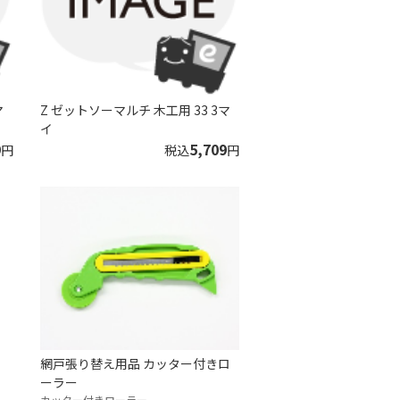
マ
Z ゼットソーマルチ 木工用 33 3マ
イ
9
5,709
円
税込
円
網戸張り替え用品 カッター付きロ
ーラー
カッター付きローラー