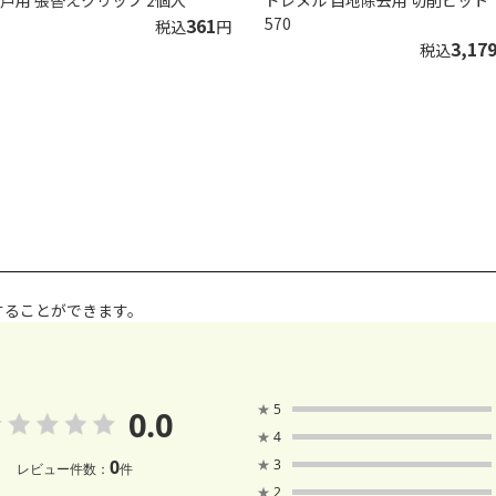
361
570
税込
円
3,17
税込
することができます。
★
5
0.0
★
4
0
★
3
レビュー件数：
件
★
2