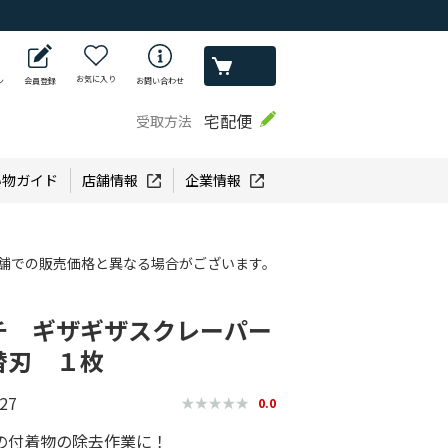
お気に入り
ン
会員登録
お問い合わせ
宅配便
受取方法
い物ガイド
店舗情報
企業情報
舗での販売価格と異なる場合がございます。
チ ギザギザスクレーパー
替刃 １枚
27
0.0
の付着物の除去作業に！