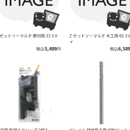
 ゼットソーマルチ 際切用 33 3マ
Z ゼットソーマルチ 木工用 65 3
イ
5,489
6,58
税込
円
税込
戸用 張替えクリップ 2個入
ドレメル 目地除去用 切削ビット