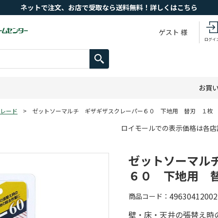
ネットで注文、お店で受取なら送料無料！詳しくはこちら
ゲスト 様
ログイ
お買
レード
>
ゼットソーマルチ ギザギザスクレーパー６０ 下地用 替刃 １枚
ロイモールでの表示価格は各店
ゼットソーマル
６０ 下地用 
49630412002
商品コード
壁・床・天井の張替え時