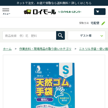
ネットで注文、お店で受取なら送料無料！詳しくはこちら
メニュー
宅配便
受取方法
ゲスト様
ホーム
>
作業衣料・現場用品の取り扱いカテゴリ
>
ニトリル手袋・使い捨