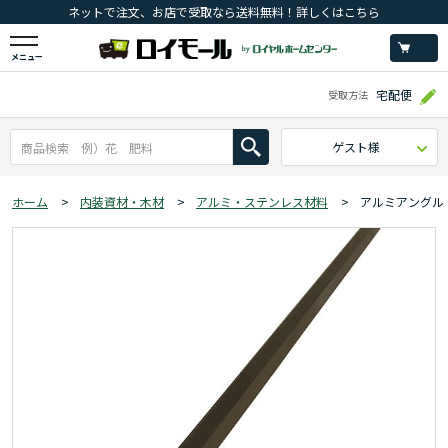
ネットで注文、お店で受取なら送料無料！詳しくはこちら
メニュー
宅配便
受取方法
ゲスト様
ホーム
>
内装資材・木材
>
アルミ・ステンレス材料
>
アルミアングル