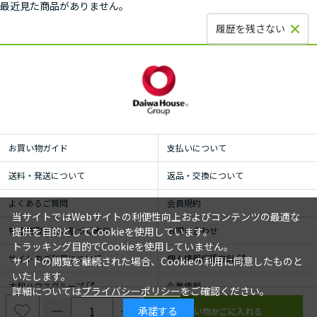
最近見た商品がありません。
履歴を残さない
お買い物ガイド
支払いについて
送料・発送について
返品・交換について
よくあるご質問
会員規約
当サイトではWebサイトの利便性向上およびコンテンツの最適な
特定商取引法に基づく表示
お問い合わせ
提供を目的としてCookieを使用しています。
トラッキング目的でCookieを使用していません。
サイトのご利用について
個人情報保護方針
サイトの閲覧を継続された場合、Cookieの利用に同意したものと
いたします。
大和ハウスグループ
企業情報
詳細については
プライバシーポリシー
をご確認ください。
承諾する