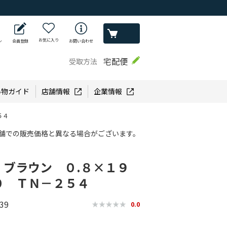
お気に入り
ン
会員登録
お問い合わせ
宅配便
受取方法
い物ガイド
店舗情報
企業情報
５４
舗での販売価格と異なる場合がございます。
 ブラウン ０.８×１９
０ ＴＮ－２５４
39
0.0