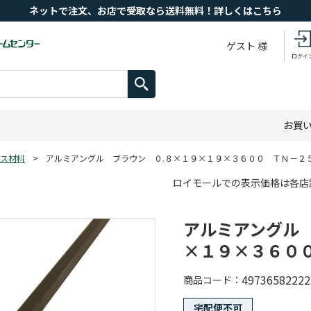
ネットで注文、お店で受取なら送料無料！詳しくはこちら
ゲスト 様
ログイ
お買
ス材料
>
アルミアングル ブラウン ０.８×１９×１９×３６００ ＴＮ－２
ロイモールでの表示価格は各店
アルミアングル
×１９×３６０
49736582222
商品コード
宅配便不可