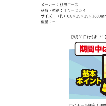
メーカー：杉田エース
品番・型番：ＴＮ－２５４
サイズ：（約）0.8×19×19×3600m
重量：－
【8月31日(水)ま
ロイモール限定！週