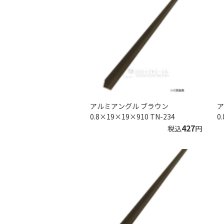
アルミアングル ブラウン
ア
0.8×19×19×910 TN-234
0
427
税込
円