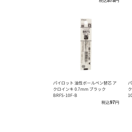
878
税込
円
パイロット 油性ボールペン替芯 ア
パ
クロインキ 0.7mm ブラック
ク
BRFS-10F-B
1
97
税込
円