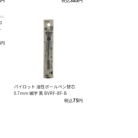
8
383
円
税込
円
ロ
-
6
円
パイロット 油性ボールペン替芯
0.7mm 細字 黒 BVRF-8F-B
75
税込
円