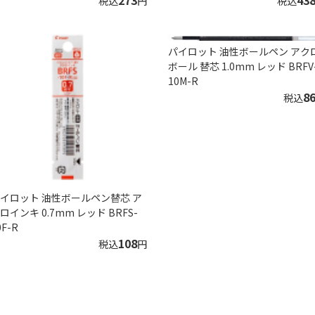
273
43
税込
円
税込
パイロット 油性ボールペン アク
ボール 替芯 1.0mm レッド BRFV
10M-R
8
税込
イロット 油性ボールペン替芯 ア
ロインキ 0.7mm レッド BRFS-
0F-R
108
税込
円