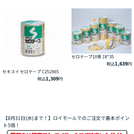
セロテープ10巻 18*35
1,639
税込
円
セキスイ セロテープ C252X65
1,309
税込
円
【8月31日(水)まで！】ロイモールでのご注文で基本ポイン
ト5倍！