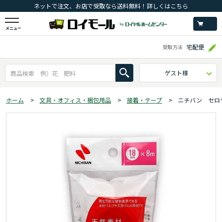
ネットで注文、お店で受取なら送料無料！詳しくはこちら
メニュー
宅配便
受取方法
ゲスト様
ホーム
>
文具・オフィス・梱包用品
>
接着・テープ
>
ニチバン セロ