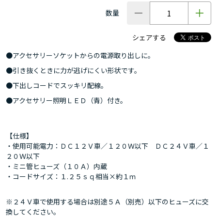
数量
シェアする
●アクセサリーソケットからの電源取り出しに。
●引き抜くときに力が逃げにくい形状です。
●下出しコードでスッキリ配線。
●アクセサリー照明ＬＥＤ（青）付き。
【仕様】
・使用可能電力：ＤＣ１２Ｖ車／１２０Ｗ以下 ＤＣ２４Ｖ車／１
２０Ｗ以下
・ミニ管ヒューズ（１０Ａ）内蔵
・コードサイズ：１.２５ｓｑ相当×約１ｍ
※２４Ｖ車で使用する場合は別途５Ａ（別売）以下のヒューズに交
換してください。