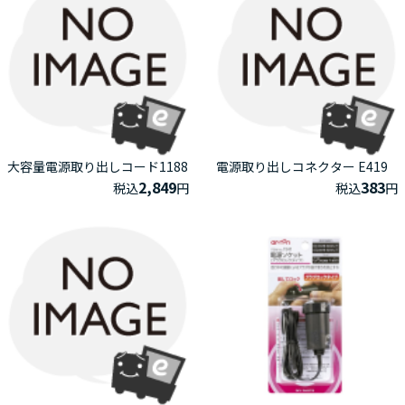
大容量電源取り出しコード1188
電源取り出しコネクター E419
2,849
383
税込
円
税込
円