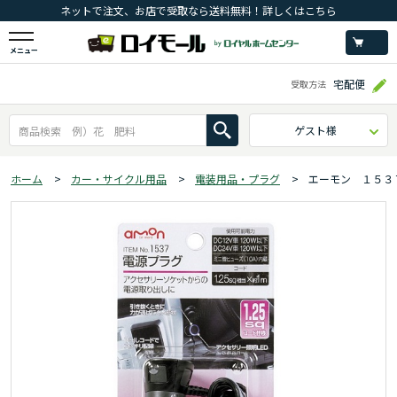
ネットで注文、お店で受取なら送料無料！詳しくはこちら
メニュー
宅配便
受取方法
ゲスト様
ホーム
>
カー・サイクル用品
>
電装用品・プラグ
>
エーモン １５３