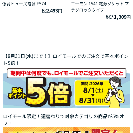
低背ヒューズ電源 E574
エーモン 1541 電源ソケット プ
493
ラグロックタイプ
税込
円
1,309
税込
円
【8月31日(水)まで！】ロイモールでのご注文で基本ポイン
ト5倍！
ロイモール限定！週替わりで対象カテゴリの商品が5％オ
フ！