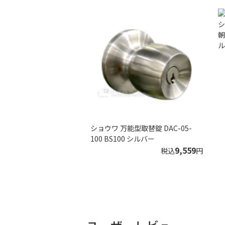
朝
ル
ショウワ 万能型取替錠 DAC-05-
100 BS100 シルバー
9,559
税込
円