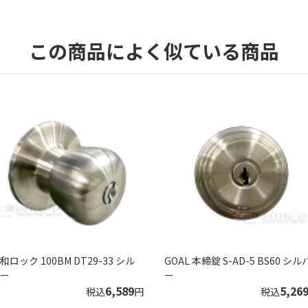
この商品によく似ている商品
和ロック 100BM DT29-33 シル
GОAL 本締錠 S-AD-5 BS60 シル
ー
ー
6,589
5,26
税込
円
税込