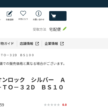
お気に入り
ン
会員登録
お問い合わせ
宅配便
受取方法
い物ガイド
店舗情報
企業情報
ＴＯ－３２D ＢＳ１００
舗での販売価格と異なる場合がございます。
オンロック シルバー Ａ
－ＴＯ－３２D ＢＳ１０
59
0.0