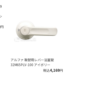
シ
9
円
アルファ 取替用レバー浴室錠
32M65PLV-100 アイボリー
4,169
税込
円