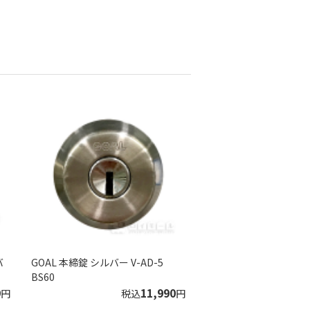
バ
GОAL 本締錠 シルバー V-AD-5
BS60
9
11,990
円
税込
円