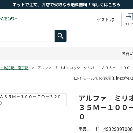
ネットで注文、お店で受取なら送料無料！詳しくはこちら
ゲスト 様
ログイ
お買
・防犯錠・南京錠
>
アルファ ミリオンロック シルバー Ａ３５Ｍ－１００－
ロイモールでの表示価格は各店
アルファ ミリ
３５Ｍ－１００
０
49329397008
商品コード