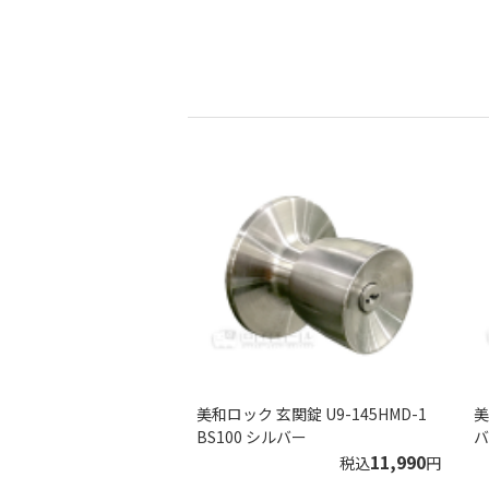
美和ロック 玄関錠 U9-145HMD-1
美
BS100 シルバー
バ
11,990
税込
円