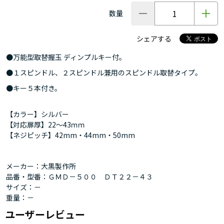
数量
シェアする
●万能型取替握玉 ディンプルキー付。
●１スピンドル、２スピンドル兼用のスピンドル取替タイプ。
●キー５本付き。
【カラー】シルバー
【対応扉厚】22～43ｍｍ
【ネジピッチ】42mm・44mm・50mm
メーカー：大黒製作所
品番・型番：ＧＭＤ－５００ ＤＴ２２－４３
サイズ：－
重量：－
ユーザーレビュー