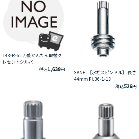
143-R-SL 万能かんたん取替ク
レセントシルバー
1,639
税込
円
SANEI 【水栓スピンドル】 長さ
44mm PU36-1-13
526
税込
円