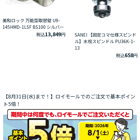
美和ロック 万能型取替錠 U9-
145HMD-1LSF BS100 シルバー
13,849
税込
円
SANEI 【固定コマ仕様スピンド
ル】水栓スピンドル PU36K-1-
13
658
税込
円
【8月31日(水)まで！】ロイモールでのご注文で基本ポイン
ト5倍！