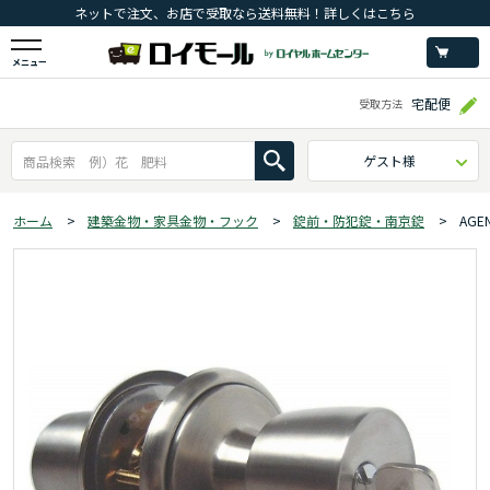
ネットで注文、お店で受取なら送料無料！詳しくはこちら
メニュー
宅配便
受取方法
ゲスト様
ホーム
>
建築金物・家具金物・フック
>
錠前・防犯錠・南京錠
>
AG