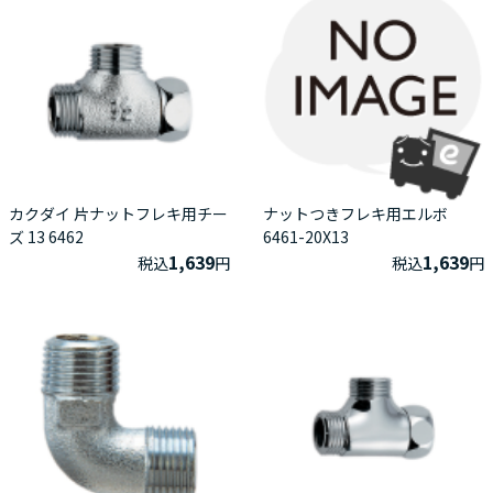
カクダイ 片ナットフレキ用チー
ナットつきフレキ用エルボ
ズ 13 6462
6461-20X13
1,639
1,639
税込
円
税込
円