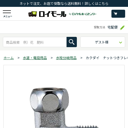
ネットで注文、お店で受取なら送料無料！詳しくはこちら
メニュー
宅配便
受取方法
ゲスト様
ホーム
>
水道・電設用品
>
水栓分岐用品
>
カクダイ ナットつきフレ