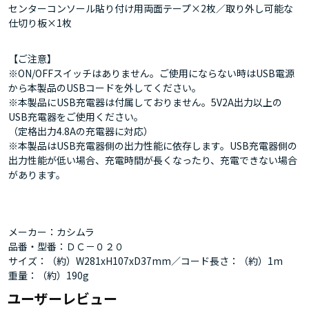
センターコンソール貼り付け用両面テープ×2枚／取り外し可能な
仕切り板×1枚
【ご注意】
※ON/OFFスイッチはありません。ご使用にならない時はUSB電源
から本製品のUSBコードを外してください。
※本製品にUSB充電器は付属しておりません。5V2A出力以上の
USB充電器をご使用ください。
（定格出力4.8Aの充電器に対応）
※本製品はUSB充電器側の出力性能に依存します。USB充電器側の
出力性能が低い場合、充電時間が長くなったり、充電できない場合
があります。
メーカー：カシムラ
品番・型番：ＤＣ－０２０
サイズ：（約）W281xH107xD37mm／コード長さ：（約）1m
重量：（約）190g
ユーザーレビュー