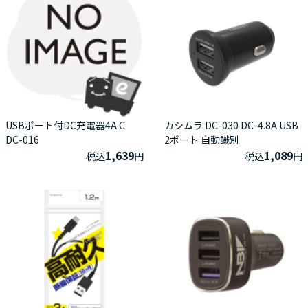
USBポート付DC充電器4A C
カシムラ DC-030 DC-4.8A USB
DC-016
2ポート 自動識別
1,639
1,089
税込
円
税込
円