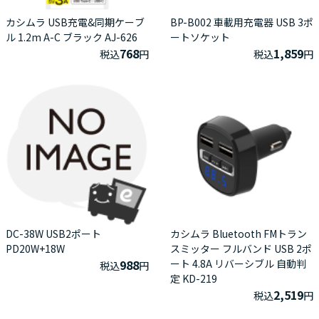
カシムラ USB充電&同期ケーブ
BP-B002 車載用充電器 USB 3ポ
ル 1.2m A-C ブラック AJ-626
ートソケット
768
1,859
税込
円
税込
円
DC-38W USB2ポート
カシムラ Bluetooth FMトラン
PD20W+18W
スミッター フルバンド USB 2ポ
988
ート 4.8A リバーシブル 自動判
税込
円
定 KD-219
2,519
税込
円