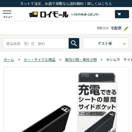
ネットで注文、お店で受取なら送料無料！詳しくはこちら
メニュー
宅配便
受取方法
ゲスト様
ホーム
>
カー・サイクル用品
>
車内小物・車外小物
>
カシムラ サイ