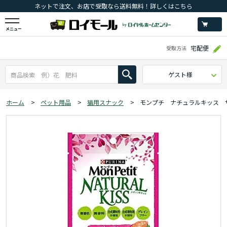
ネットで注文、お店で受取なら送料無料！詳しくはこちら
メニュー
宅配便
受取方法
ゲスト様
ホーム
>
ペット用品
>
猫用スナック
>
モンプチ ナチュラルキッス 