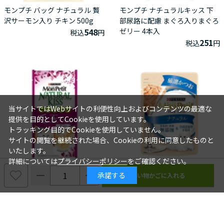
モンプチ バッグ ナチュラル 贅
モンプチ ナチュラルキッス 下
沢サーモン入り チキン 500g
部尿路に配慮 まぐろ入りまぐろ
548
ゼリー 4本入
税込
円
251
税込
円
当サイトではWebサイトの利便性向上およびコンテンツの最適な
提供を目的としてCookieを使用しています。
トラッキング目的でCookieを使用していません。
サイトの閲覧を継続された場合、Cookieの利用に同意したものと
いたします。
詳細については
プライバシーポリシー
をご確認ください。
モンプチ ナチュラルキッス 毛
モンプチ プチリュクス パウチ
承諾する
玉に配慮 まぐろ入りまぐろゼリ
ナチュラル 厳選かつお 30g
ー 4本
108
税込
円
251
税込
円