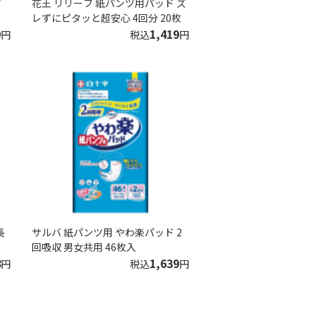
パ
花王 リリーフ 紙パンツ用パッド ズ
レずにピタッと超安心 4回分 20枚
9
1,419
円
税込
円
長
サルバ 紙パンツ用 やわ楽パッド 2
回吸収 男女共用 46枚入
8
1,639
円
税込
円