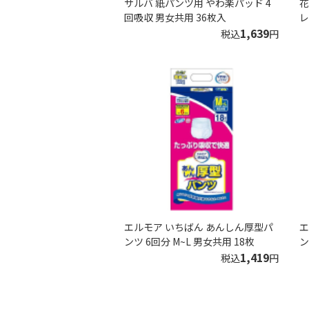
サルバ 紙パンツ用 やわ楽パッド 4
花
回吸収 男女共用 36枚入
レ
1,639
税込
円
エルモア いちばん あんしん厚型パ
エ
ンツ 6回分 M~L 男女共用 18枚
ン
1,419
税込
円