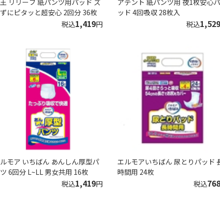
王 リリーフ 紙パンツ用パッド ズ
アテント 紙パンツ用 夜1枚安心
ずにピタッと超安心 2回分 36枚
ッド 4回吸収 28枚入
1,419
1,52
税込
円
税込
ルモア いちばん あんしん厚型パ
エルモアいちばん 尿とりパッド 
ツ 6回分 L~LL 男女共用 16枚
時間用 24枚
1,419
76
税込
円
税込