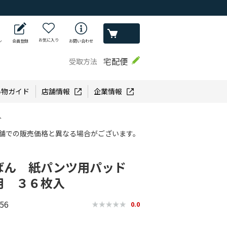
お気に入り
ン
会員登録
お問い合わせ
宅配便
受取方法
い物ガイド
店舗情報
企業情報
入
舗での販売価格と異なる場合がございます。
ばん 紙パンツ用パッド
用 ３６枚入
56
0.0