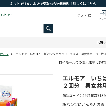
ネットで注文、お店で受取なら送料無料！詳しくはこちら
ゲスト 様
ログイ
お買
オムツ
>
エルモア いちばん 紙パンツ用パッド ２回分 男女共用 ３６枚
ロイモールでの表示価格は各店
エルモア いち
２回分 男女共
49716337139
商品コード
紙パンツにかんたん装着