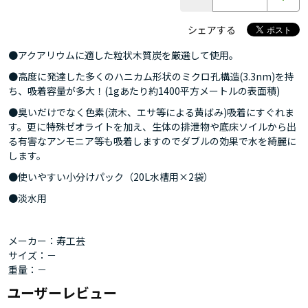
シェアする
●アクアリウムに適した粒状木質炭を厳選して使用。
●高度に発達した多くのハニカム形状のミクロ孔構造(3.3nm)を持
ち、吸着容量が多大！(1gあたり約1400平方メートルの表面積)
●臭いだけでなく色素(流木、エサ等による黄ばみ)吸着にすぐれま
す。更に特殊ゼオライトを加え、生体の排泄物や底床ソイルから出
る有害なアンモニア等も吸着しますのでダブルの効果で水を綺麗に
します。
●使いやすい小分けパック（20L水槽用×2袋）
●淡水用
メーカー：寿工芸
サイズ：－
重量：－
ユーザーレビュー