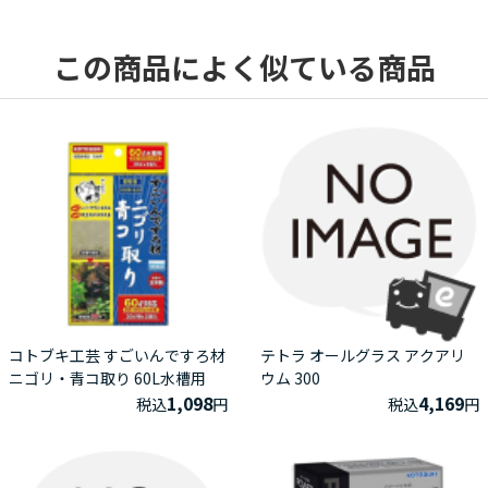
この商品によく似ている商品
コトブキ工芸 すごいんですろ材
テトラ オールグラス アクアリ
ニゴリ・青コ取り 60L水槽用
ウム 300
1,098
4,169
税込
円
税込
円