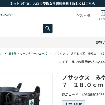
ネットで注文、お店で受取なら送料無料！詳しくはこちら
ゲスト 様
ログイ
お買
リ
>
安全靴・セーフティーシューズ
>
ノサックス みやじま鳶 長編上 Ｍ２
ロイモールでの表示価格は各店
ノサックス み
７ ２８.０ｃｍ
49306503033
商品コード
お取り寄せ