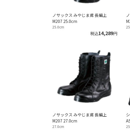
ノサックス みやじま鳶 長編上
ノ
M207 25.0cm
M
25.0cm
25
14,289
税込
円
ノサックス みやじま鳶 長編上
シ
M207 27.0cm
AS
27.0cm
25