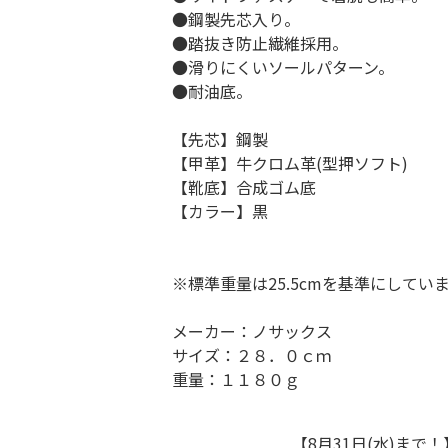
●鋼製先芯入り。
●踏抜き防止繊維採用。
●滑りにくいソールパターン。
●耐油底。
【先芯】鋼製
【甲革】牛クロム革(型押ソフト)
【靴底】合成ゴム底
【カラー】黒
※標準重量は25.5cmを基準にしてい
メーカー：ノサックス
サイズ：２８．０ｃｍ
重量：１１８０ｇ
【8月31日(水)ま