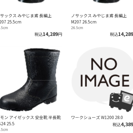
サックス みやじま鳶 長編上
ノサックス みやじま鳶 長編上
207 25.5cm
M207 26.5cm
.5cm
26.5cm
14,289
14,28
税込
円
税込
モン アイゼックス 安全靴 半長靴
ワークシューズ W1200 28.0
24 25.5
4,38
税込
.5cm