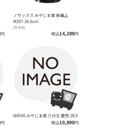
ノサックス みやじま鳶 長編上
M207 26.0cm
26.0cm
9
14,289
円
税込
円
N4500 みやじま鳶 八分丈 墨色 28.0
9
10,890
円
税込
円