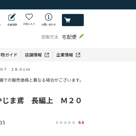
お気に入り
ン
会員登録
お問い合わせ
宅配便
受取方法
い物ガイド
店舗情報
企業情報
０７ ２８.０ｃｍ
舗での販売価格と異なる場合がございます。
やじま鳶 長編上 Ｍ２０
35
0.0