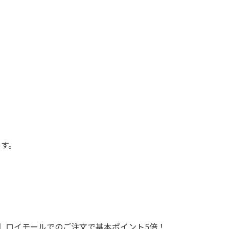
ます。
で！】ロイモールでのご注文で基本ポイント5倍！