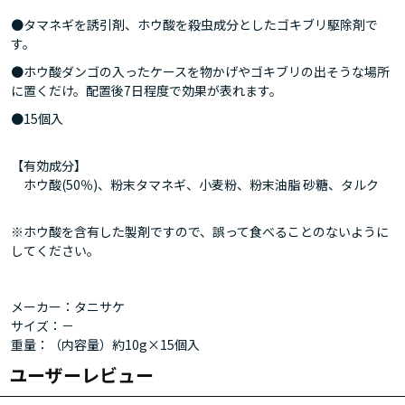
●タマネギを誘引剤、ホウ酸を殺虫成分としたゴキブリ駆除剤で
す。
●ホウ酸ダンゴの入ったケースを物かげやゴキブリの出そうな場所
に置くだけ。配置後7日程度で効果が表れます。
●15個入
【有効成分】
ホウ酸(50％)、粉末タマネギ、小麦粉、粉末油脂 砂糖、タルク
※ホウ酸を含有した製剤ですので、誤って食べることのないように
してください。
メーカー：タニサケ
サイズ：－
重量：（内容量）約10g×15個入
ユーザーレビュー