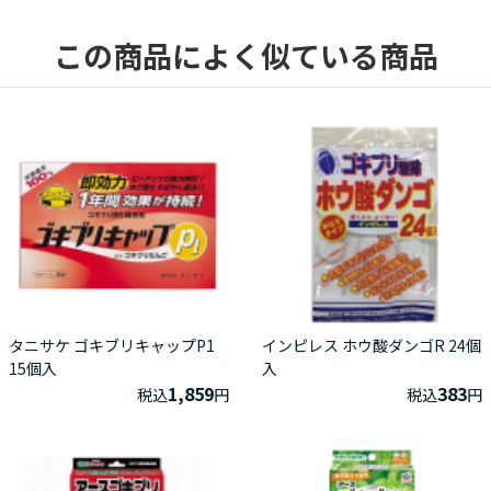
この商品によく似ている商品
タニサケ ゴキブリキャップP1
インピレス ホウ酸ダンゴR 24個
15個入
入
1,859
383
税込
円
税込
円