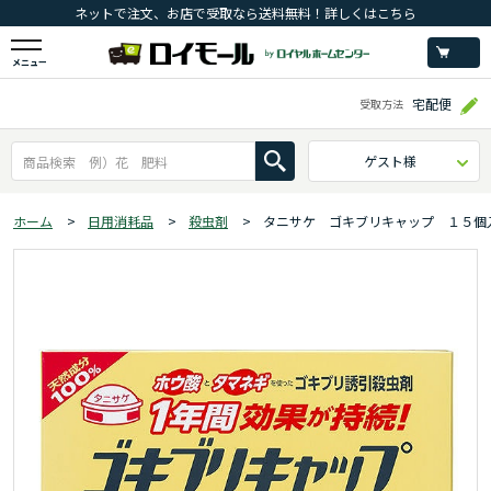
ネットで注文、お店で受取なら送料無料！詳しくはこちら
メニュー
宅配便
受取方法
ゲスト様
ホーム
>
日用消耗品
>
殺虫剤
>
タニサケ ゴキブリキャップ １５個