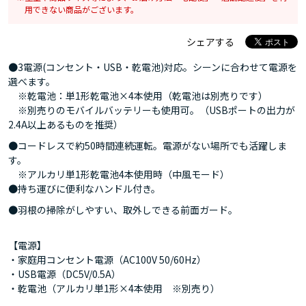
用できない商品がございます。
シェアする
●3電源(コンセント・USB・乾電池)対応。シーンに合わせて電源を
選べます。
※乾電池：単1形乾電池×4本使用（乾電池は別売りです）
※別売りのモバイルバッテリーも使用可。（USBポートの出力が
2.4A以上あるものを推奨）
●コードレスで約50時間連続運転。電源がない場所でも活躍しま
す。
※アルカリ単1形乾電池4本使用時（中風モード）
●持ち運びに便利なハンドル付き。
●羽根の掃除がしやすい、取外しできる前面ガード。
【電源】
・家庭用コンセント電源（AC100V 50/60Hz）
・USB電源（DC5V/0.5A）
・乾電池（アルカリ単1形×4本使用 ※別売り）