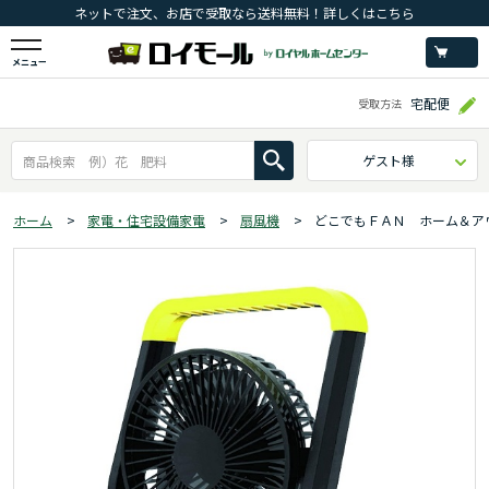
ネットで注文、お店で受取なら送料無料！詳しくはこちら
メニュー
宅配便
受取方法
ゲスト様
ホーム
>
家電・住宅設備家電
>
扇風機
>
どこでもＦＡＮ ホーム＆アウト