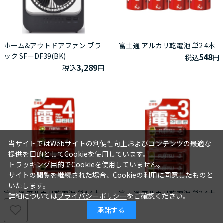
ホーム&アウトドアファン ブラ
富士通 アルカリ乾電池 単2 4本
ック SFーDF39(BK)
548
税込
円
3,289
税込
円
当サイトではWebサイトの利便性向上およびコンテンツの最適な
提供を目的としてCookieを使用しています。
トラッキング目的でCookieを使用していません。
サイトの閲覧を継続された場合、Cookieの利用に同意したものと
いたします。
富士通 アルカリ乾電池 単4 4本
富士通 アルカリ乾電池 単3 4本
詳細については
プライバシーポリシー
をご確認ください。
438
438
税込
円
税込
円
承諾する