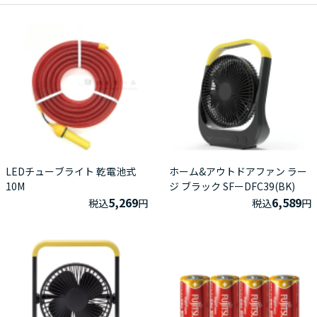
LEDチューブライト 乾電池式
ホーム&アウトドアファン ラー
10M
ジ ブラック SFーDFC39(BK)
5,269
6,589
税込
円
税込
円